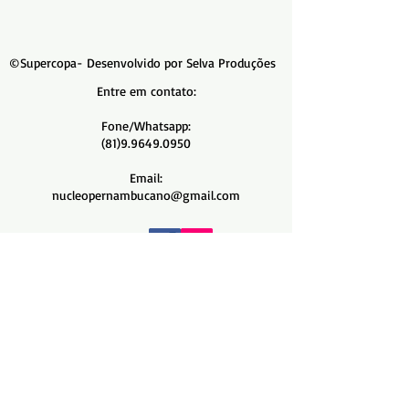
©Supercopa- Desenvolvido por
Selva Produções
Entre em contato:
Fone/Whatsapp:
(81)9.9649.0950
Email:
nucleopernambucano@gmail.com
Redes Sociais:
A Supercopa é um evento do sistema WUSV
Você é o visitante
número: